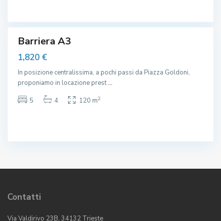
e
,
Barriera A3
1,820 €
In posizione centralissima, a pochi passi da Piazza Goldoni,
proponiamo in locazione prest
...
2
5
4
120 m
Contatti
Via Valdirivo 23B, 34132 Trieste