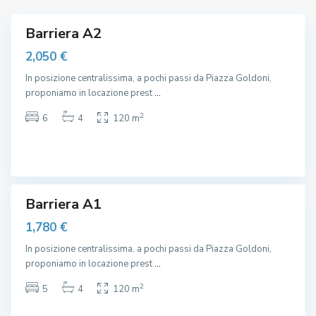
i
l
e
e
Barriera A2
r
M
a
2,050 €
a
,
g
In posizione centralissima, a pochi passi da Piazza Goldoni,
O
g
proponiamo in locazione prest
...
s
i
p
2
6
4
120 m
o
e
r
d
e
a
,
l
e
Barriera A1
M
1,780 €
a
g
In posizione centralissima, a pochi passi da Piazza Goldoni,
g
proponiamo in locazione prest
...
i
2
5
4
120 m
o
r