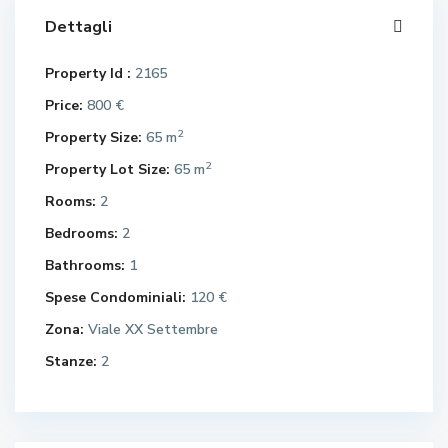
Dettagli
C
e
Property Id :
2165
n
Price:
800 €
t
2
r
Property Size:
65 m
o
2
Property Lot Size:
65 m
,
Rooms:
2
L
a
Bedrooms:
2
r
Bathrooms:
1
g
C
Spese Condominiali:
120 €
o
e
B
Zona:
Viale XX Settembre
n
a
t
Stanze:
2
r
r
r
o
i
,
e
L