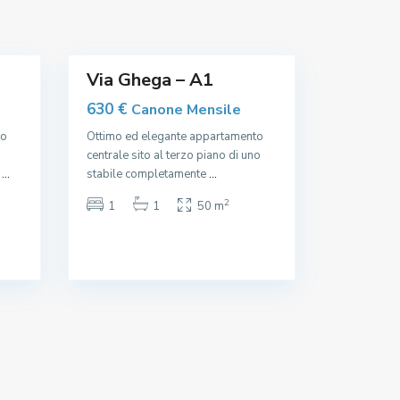
e
3
,
Via Ghega – A1
630 €
Canone Mensile
to
Ottimo ed elegante appartamento
centrale sito al terzo piano di uno
o
...
stabile completamente
...
2
1
1
50 m