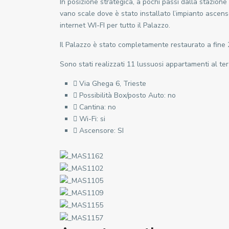
In posizione strategica, a pochi passi dalla stazione
c
vano scale dove è stato installato l’impianto ascen
o
internet WI-FI per tutto il Palazzo.
l
t
C
C
Il Palazzo è stato completamente restaurato a fine 201
à
e
e
S
Sono stati realizzati 11 lussuosi appartamenti al te
n
n
C
S
t
t
Via Ghega 6, Trieste
e
L
r
r
Possibilità Box/posto Auto: no
n
I
o
o
Cantina: no
t
M
,
,
Wi-Fi: si
r
I
F
F
Ascensore: SI
o
T
a
a
,
,
c
c
S
S
o
o
t
t
l
l
a
a
t
t
z
z
à
à
i
i
S
S
o
o
S
S
n
n