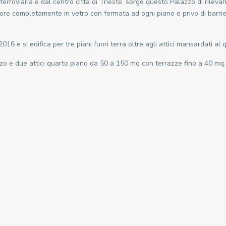
 ferroviaria e dal centro città di Trieste, sorge questo Palazzo di rile
c
sore completamente in vetro con fermata ad ogni piano e privo di barri
o
l
t
6 e si edifica per tre piani fuori terra oltre agli attici mansardati al 
à
S
rzo e due attici quarto piano da 50 a 150 mq con terrazze fino a 40 mq.
S
L
I
M
I
T
,
S
t
a
z
i
o
n