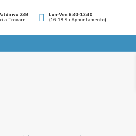
Valdirivo 23B
Lun-Ven 8:30-12:30
ici a Trovare
(16-18 Su Appuntamento)
C
e
n
t
r
o
,
F
a