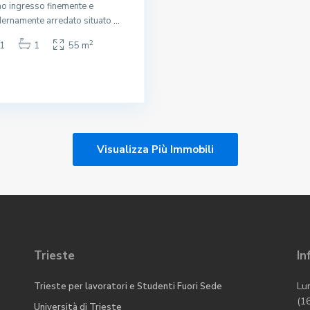
o ingresso finemente e
ernamente arredato situato
...
2
1
1
55 m
Visualizza Più Immobili
Trieste
In
Lu
Trieste per lavoratori e Studenti Fuori Sede
(1
Università di Trieste