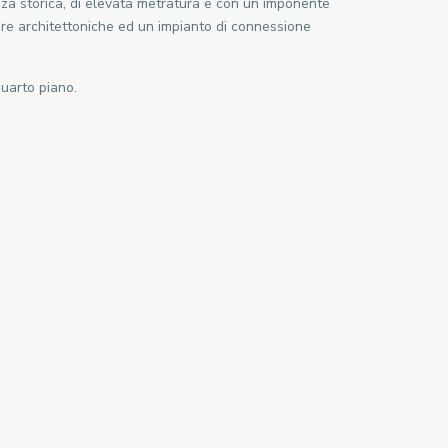
vanza storica, di elevata metratura e con un imponente
c
ere architettoniche ed un impianto di connessione
o
l
t
quarto piano.
à
S
S
L
I
M
I
T
,
S
t
a
z
i
o
n