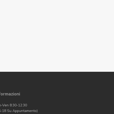
formazioni
n-Ven 8:30-12:30
6-18 Su Appuntamento)