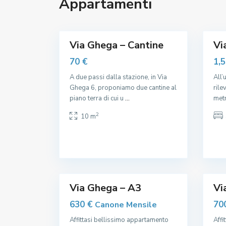
Appartamenti
L
L
e
e
I
I
1
,
23
,
M
M
I
I
Via Ghega – Cantine
Vi
T
T
,
,
70 €
1,
S
S
A due passi dalla stazione, in Via
All’
t
t
Ghega 6, proponiamo due cantine al
rile
a
a
piano terra di cui u
...
metr
z
z
2
10 m
i
i
o
o
n
n
e
e
7
,
5
,
Via Ghega – A3
Vi
630 €
70
Canone Mensile
Affittasi bellissimo appartamento
Affi