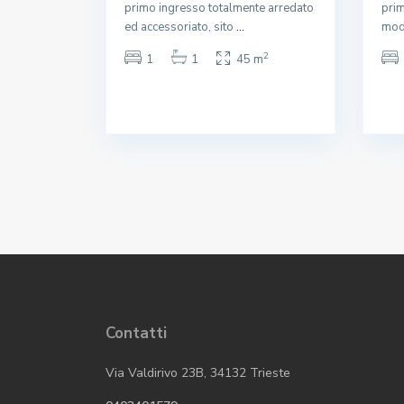
primo ingresso totalmente arredato
prim
ed accessoriato, sito
...
mod
2
1
1
45 m
Contatti
Via Valdirivo 23B, 34132 Trieste