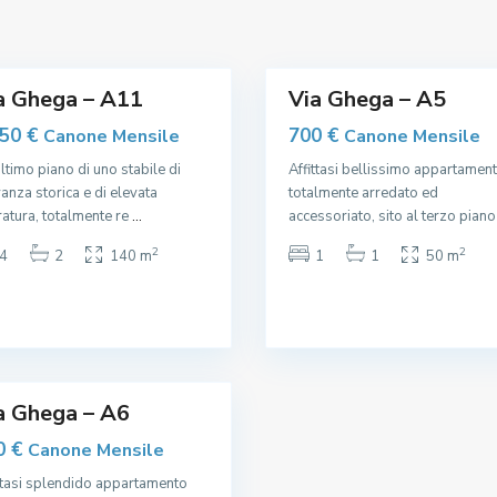
e
9
,
a Ghega – A11
Via Ghega – A5
550 €
700 €
Canone Mensile
Canone Mensile
ultimo piano di uno stabile di
Affittasi bellissimo appartamen
vanza storica e di elevata
totalmente arredato ed
atura, totalmente re
...
accessoriato, sito al terzo pian
2
2
4
2
140 m
1
1
50 m
a Ghega – A6
0 €
Canone Mensile
ttasi splendido appartamento