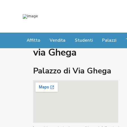
Affitto
Vendita
Studenti
Palazzi
via Ghega
Palazzo di Via Ghega
C
e
n
t
r
o
,
F
a