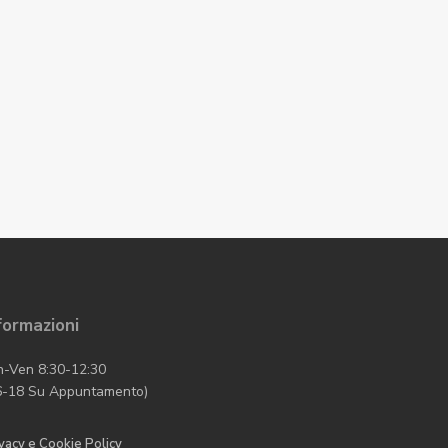
formazioni
n-Ven 8:30-12:30
6-18 Su Appuntamento)
vacy e Cookie Policy