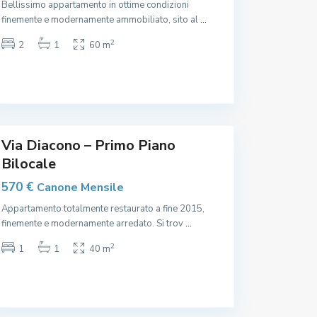
Bellissimo appartamento in ottime condizioni
a
l
finemente e modernamente ammobiliato, sito al
...
e
M
2
2
1
60 m
a
g
g
i
o
C
r
e
e
n
,
t
r
o
Via Diacono – Primo Piano
,
Bilocale
O
s
p
570 €
Canone Mensile
e
d
Appartamento totalmente restaurato a fine 2015,
a
l
finemente e modernamente arredato. Si trov
...
e
M
2
1
1
40 m
a
g
g
i
o
r
e