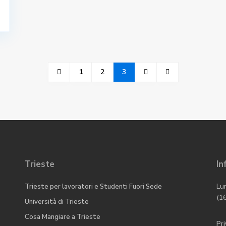
1
2
3
Trieste
In
Lu
Trieste per lavoratori e Studenti Fuori Sede
(1
Università di Trieste
Cosa Mangiare a Trieste
Pri