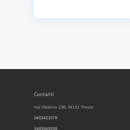
Contatti
Via Valdirivo 23B, 34132 Trieste
0403401579
3483649399​