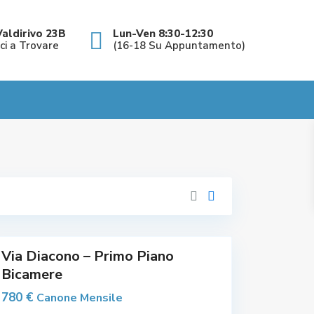
C
e
n
t
Valdirivo 23B
Lun-Ven 8:30-12:30
r
ici a Trovare
(16-18 Su Appuntamento)
o
,
O
s
p
e
d
a
l
e
M
a
g
g
i
o
C
r
e
e
n
,
t
r
o
Via Diacono – Primo Piano
,
Bicamere
O
s
p
780 €
Canone Mensile
e
d