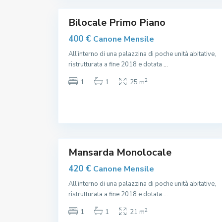
4
,
o
,
Bilocale Primo Piano
O
s
p
400 €
Canone Mensile
e
d
All’interno di una palazzina di poche unità abitative,
a
l
ristrutturata a fine 2018 e dotata
...
e
M
2
1
1
25 m
a
g
g
i
o
r
e
5
,
Mansarda Monolocale
420 €
Canone Mensile
All’interno di una palazzina di poche unità abitative,
ristrutturata a fine 2018 e dotata
...
2
1
1
21 m