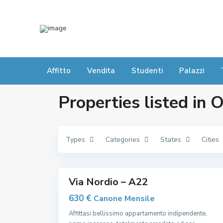
g
g
i
o
r
e
,
V
i
a
Affitto
l
Vendita
Studenti
Palazzi
e
X
X
Properties listed in
S
e
t
t
e
m
Types
Categories
States
Cities
b
C
r
e
e
n
7
,
t
r
o
Via Nordio – A22
,
O
630 €
Canone Mensile
s
p
Affittasi bellissimo appartamento indipendente,
e
d