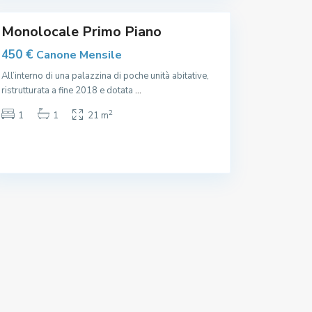
,
Monolocale Primo Piano
450 €
Canone Mensile
All’interno di una palazzina di poche unità abitative,
ristrutturata a fine 2018 e dotata
...
2
1
1
21 m