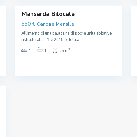
4
,
4
Mansarda Bilocale
550 €
Canone Mensile
All’interno di una palazzina di poche unità abitative,
ristrutturata a fine 2018 e dotata
...
2
1
1
25 m