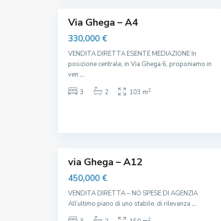
15
,
o
l
t
Via Ghega – A4
à
S
330,000 €
S
L
I
VENDITA DIRETTA ESENTE MEDIAZIONE In
M
posizione centrale, in Via Ghega 6, proponiamo in
I
T
ven
...
,
S
2
3
2
103 m
t
a
z
i
o
n
e
12
,
via Ghega – A12
450,000 €
VENDITA DIRETTA – NO SPESE DI AGENZIA
All’ultimo piano di uno stabile, di rilevanza
...
2