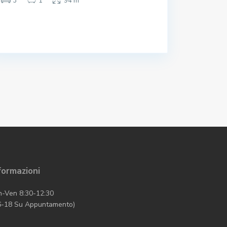
3
1
94 m
formazioni
n-Ven 8:30-12:30
6-18 Su Appuntamento)