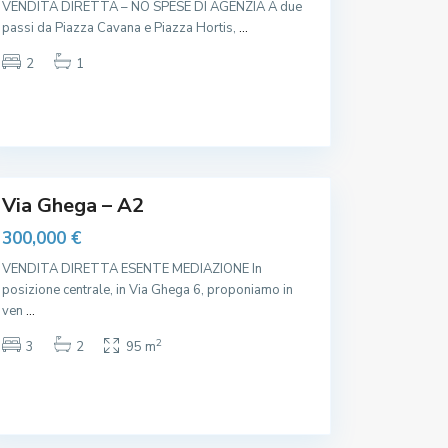
VENDITA DIRETTA – NO SPESE DI AGENZIA A due
I
T
passi da Piazza Cavana e Piazza Hortis,
...
C
,
e
S
n
2
1
t
t
a
r
z
o
i
,
o
F
n
a
e
c
,
o
l
t
Via Ghega – A2
à
S
300,000 €
S
L
VENDITA DIRETTA ESENTE MEDIAZIONE In
I
M
posizione centrale, in Via Ghega 6, proponiamo in
I
ven
T
...
,
S
2
3
2
95 m
t
a
z
i
o
C
n
e
e
n