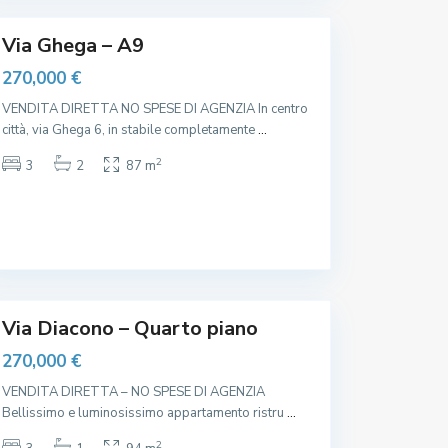
,
t
r
o
Via Ghega – A9
,
O
270,000 €
s
p
e
VENDITA DIRETTA NO SPESE DI AGENZIA In centro
d
città, via Ghega 6, in stabile completamente
...
a
l
e
2
3
2
87 m
M
a
g
g
i
o
r
e
,
Via Diacono – Quarto piano
270,000 €
VENDITA DIRETTA – NO SPESE DI AGENZIA
Bellissimo e luminosissimo appartamento ristru
...
2