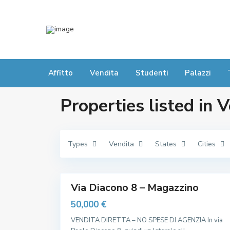
C
e
Affitto
n
Vendita
Studenti
Palazzi
t
r
o
Properties listed in 
,
S
t
a
z
i
Types
Vendita
States
Cities
o
n
e
9
,
C
a
v
Via Diacono 8 – Magazzino
a
n
50,000 €
a
,
VENDITA DIRETTA – NO SPESE DI AGENZIA In via
C
e