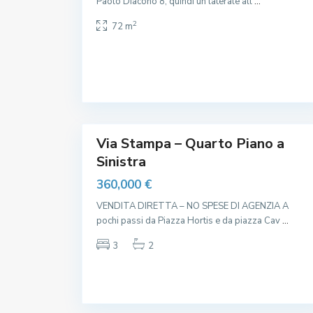
Paolo Diacono 8, quindi un laterale all
...
n
t
C
2
r
72 m
e
o
n
S
t
t
r
o
o
r
,
i
F
c
a
o
c
20
,
o
l
t
Via Stampa – Quarto Piano a
à
Sinistra
S
S
L
360,000 €
I
M
VENDITA DIRETTA – NO SPESE DI AGENZIA A
I
T
C
pochi passi da Piazza Hortis e da piazza Cav
...
,
e
S
n
3
2
t
t
a
r
z
o
i
,
o
F
n
a
e
c