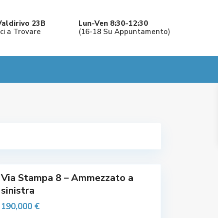
C
Valdirivo 23B
Lun-Ven 8:30-12:30
a
ici a Trovare
(16-18 Su Appuntamento)
v
a
n
a
,
C
e
n
t
C
r
e
o
n
S
t
t
r
o
o
r
,
i
F
c
a
o
c
,
o
l
t
Via Stampa 8 – Ammezzato a
à
sinistra
S
S
L
190,000 €
I
M