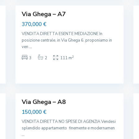
19
,
21
o
l
t
Via Ghega – A7
à
S
370,000 €
S
L
I
VENDITA DIRETTA ESENTE MEDIAZIONE In
M
posizione centrale, in Via Ghega 6, proponiamo in
I
T
ven
...
,
S
2
3
2
111 m
t
a
z
i
o
n
e
8
,
12
Via Ghega – A8
150,000 €
VENDITA DIRETTA NO SPESE DI AGENZIA Vendesi
splendido appartamento finemente e modernamen
...