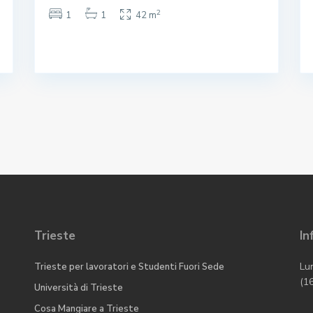
2
1
1
42 m
Trieste
In
Lu
Trieste per lavoratori e Studenti Fuori Sede
(1
Università di Trieste
Cosa Mangiare a Trieste