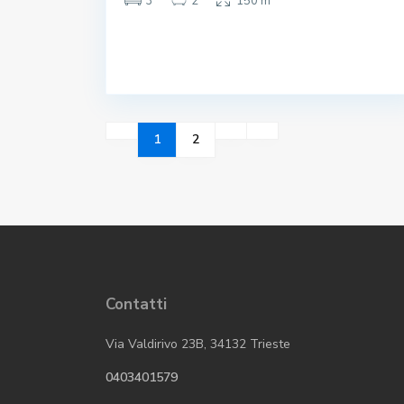
3
2
150 m
1
2
Contatti
Via Valdirivo 23B, 34132 Trieste
0403401579